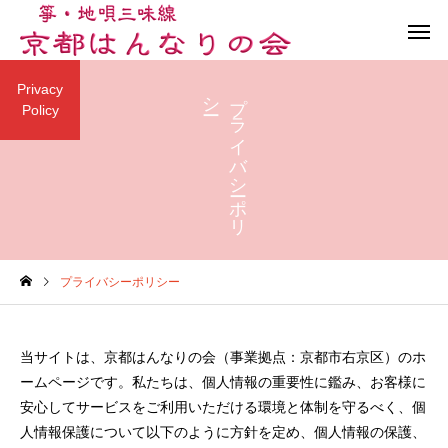
Privacy
ー
プ
ラ
イ
バ
シ
ーポ
リ
シ
Policy
演奏会
箏三味線体験会
ブログ記事
ブログ記事
プライバシーポリシー
Summer Review & Fun
第36回古典伝承・保存
Party！2026
の地唄・箏曲演奏会
当サイトは、京都はんなりの会（事業拠点：京都市右京区）のホ
ームページです。私たちは、個人情報の重要性に鑑み、お客様に
安心してサービスをご利用いただける環境と体制を守るべく、個
人情報保護について以下のように方針を定め、個人情報の保護、