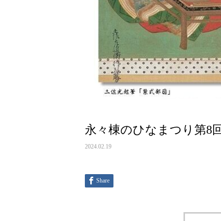
永々棟のひなまつり第8回
2024.02.19
Share