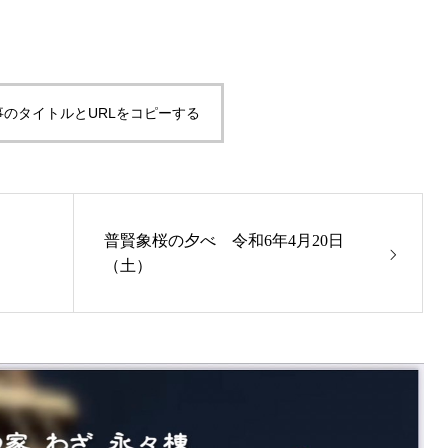
事のタイトルとURLをコピーする
普賢象桜の夕べ 令和6年4月20日
（土）