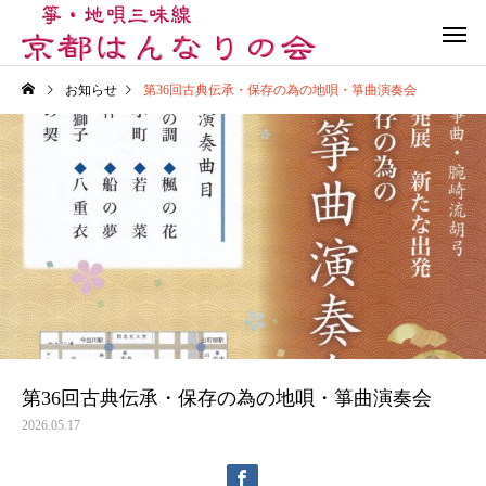
お知らせ
第36回古典伝承・保存の為の地唄・箏曲演奏会
演奏会
箏三味線体験会
ブログ記事
ブログ記事
Summer Review & Fun
第36回古典伝承・保存
Party！2026
の地唄・箏曲演奏会
第36回古典伝承・保存の為の地唄・箏曲演奏会
2026.05.17