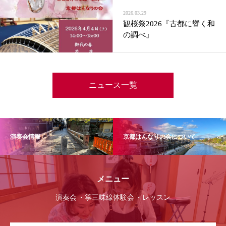
2026.03.29
観桜祭2026『古都に響く和
の調べ』
ニュース一覧
演奏会情報
京都はんなりの会について
メニュー
演奏会
箏三味線体験会
レッスン