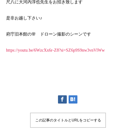
尺八に大河内淳也先生をお招き致します
是非お越し下さい♪
府庁旧本館の🌸 ドローン撮影のシーンです
https://youtu.be/6WzcXx6r-Z8?si=SZ6p9S9nw3vnVlWw
この記事のタイトルとURLをコピーする