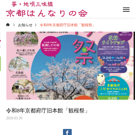
お知らせ
令和8年京都府庁旧本館「観桜祭」
演奏会
箏三味線体験会
ブログ記事
ブログ記事
Summer Review & Fun
第36回古典伝承・保存
Party！2026
の地唄・箏曲演奏会
令和8年京都府庁旧本館「観桜祭」
2026.03.20