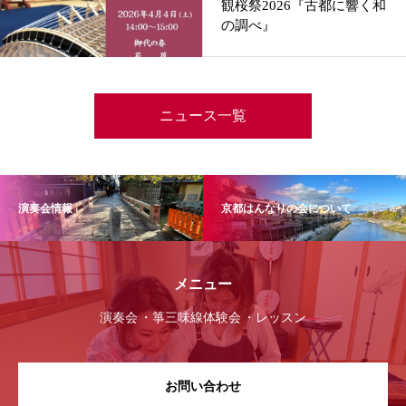
観桜祭2026『古都に響く和
の調べ』
ニュース一覧
演奏会情報
京都はんなりの会について
メニュー
演奏会
箏三味線体験会
レッスン
お問い合わせ