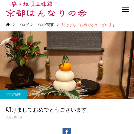
ブログ
ブログ記事
明けましておめでとうございます
演奏会
箏三味線体験会
ブログ記事
ブログ記事
Summer Review & Fun
第36回古典伝承・保存
ブログ記事
Party！2026
の地唄・箏曲演奏会
明けましておめでとうございます
2025.01.04